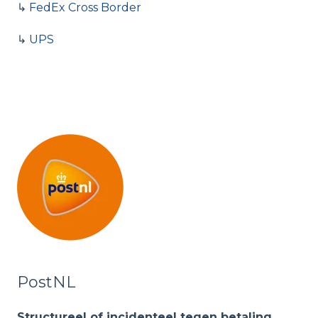
↳
FedEx Cross Border
↳
UPS
PostNL
Structureel of incidenteel tegen betaling