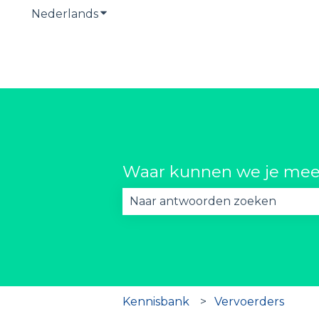
Nederlands
Submenu tonen voor vertalingen
Waar kunnen we je mee
Er zijn geen suggesties want he
Kennisbank
Vervoerders