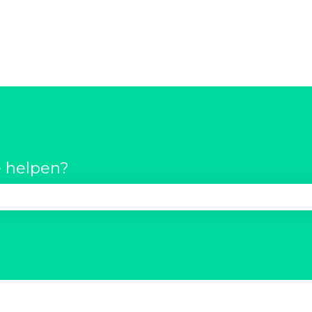
 helpen?
t zoekveld is leeg.