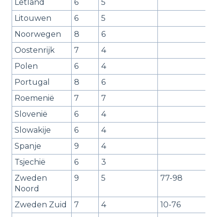
Letland
6
5
Litouwen
6
5
Noorwegen
8
6
Oostenrijk
7
4
Polen
6
4
Portugal
8
6
Roemenië
7
7
Slovenië
6
4
Slowakije
6
4
Spanje
9
4
Tsjechië
6
3
Zweden
9
5
77-98
Noord
Zweden Zuid
7
4
10-76