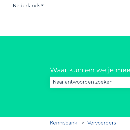
Nederlands
Submenu tonen voor vertalingen
Waar kunnen we je mee
Er zijn geen suggesties want he
Kennisbank
Vervoerders