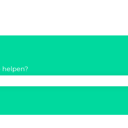
 helpen?
t zoekveld is leeg.