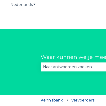
Nederlands
Submenu tonen voor vertalingen
Waar kunnen we je mee
Er zijn geen suggesties want he
Kennisbank
Vervoerders