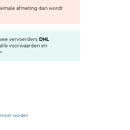
aximale afmeting dan wordt
twee vervoerders:
DHL
 alle voorwaarden en
>
ld moet worden