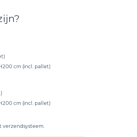
ijn?
et)
200 cm (incl. pallet)
t)
200 cm (incl. pallet)
t verzendsysteem.