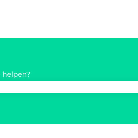
 helpen?
t zoekveld is leeg.