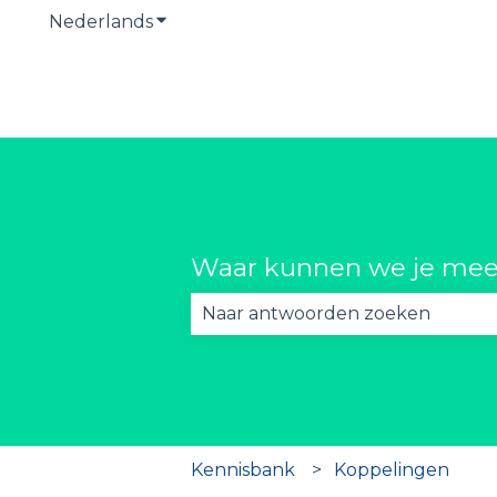
Nederlands
Submenu tonen voor vertalingen
Waar kunnen we je mee
Er zijn geen suggesties want he
Kennisbank
Koppelingen