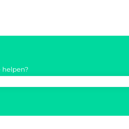
 helpen?
t zoekveld is leeg.