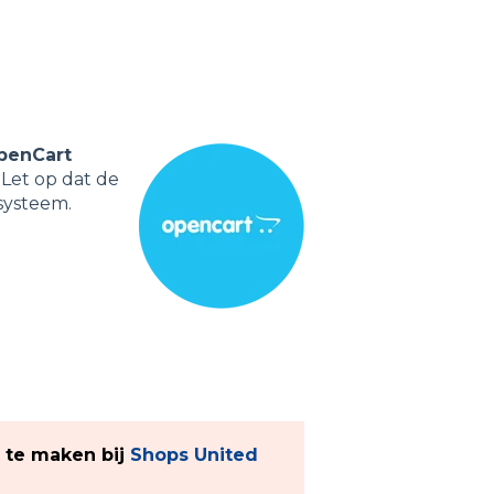
penCart
 Let op dat de
systeem.
n te maken bij
Shops United