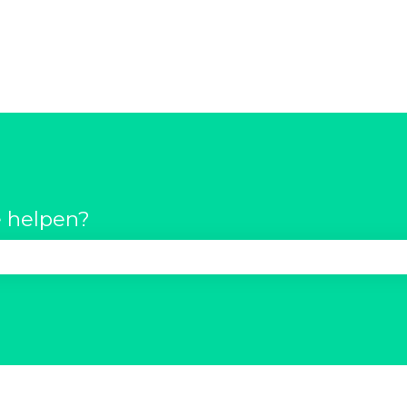
 helpen?
t zoekveld is leeg.