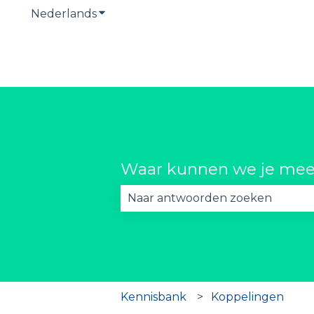
Nederlands
Submenu tonen voor vertalingen
Waar kunnen we je mee
Er zijn geen suggesties want he
Kennisbank
Koppelingen